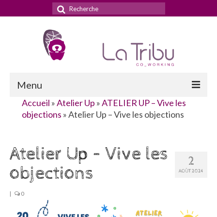
Rechercher
:
Menu
Accueil
»
Atelier Up
»
ATELIER UP – Vive les
Accueil
objections
»
Atelier Up – Vive les objections
La Tribu
Atelier Up – Vive les
Le concept
2
objections
Nos services
AOÛT 2024
Nos tarifs
|
0
La domiciliation commerciale