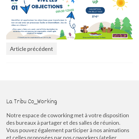
La Communauté
Annuaire des Co_Workers
Les Événements
Le Blog
Article précédent
Rejoignez-nous !
La Tribu Co_Working
Notre espace de coworking met à votre disposition
des bureaux à partager et des salles de réunion.
Vous pouvez également participer à nos animations
et celles proposées par nos coworkers (atelier,