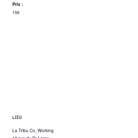
Prix :
15€
LIEU
La Tribu Co_Working
10 rue du Dr Leroy