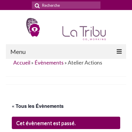
Rechercher
:
Menu
Accueil
»
Évènements
»
Atelier Actions
Accueil
La Tribu
Le concept
Nos services
« Tous les Évènements
Nos tarifs
Cet évènement est passé.
La domiciliation commerciale