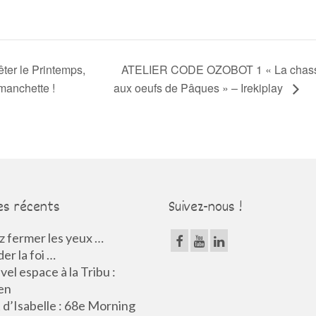
êter le Printemps,
ATELIER CODE OZOBOT 1 « La chas
manchette !
aux oeufs de Pâques » – Irekiplay
es récents
Suivez-nous !
 fermer les yeux …
er la foi …
el espace à la Tribu :
en
d’Isabelle : 68e Morning