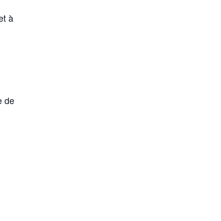
et à
e de