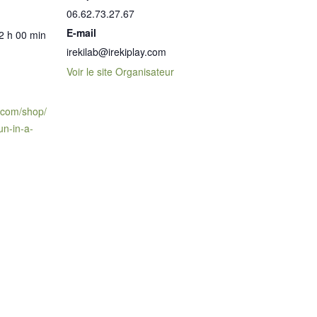
06.62.73.27.67
E-mail
2 h 00 min
irekilab@irekiplay.com
Voir le site Organisateur
y.com/shop/
fun-in-a-