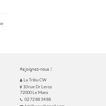
se
Rejoignez-nous !
La Tribu CW
10 rue Dr Leroy
72000 Le Mans
02 72 88 34 88
latribucw@gmail.com