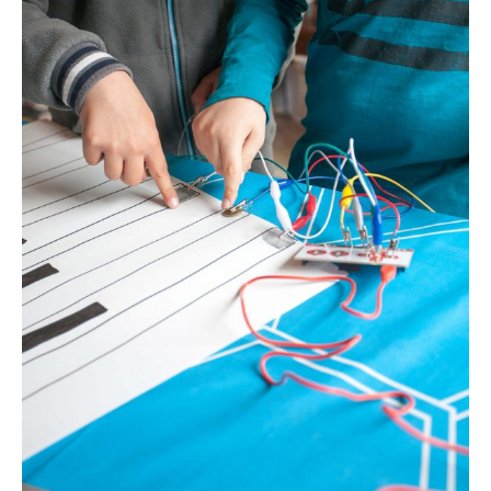
La Communauté
Annuaire des Co_Workers
Les Événements
Le Blog
Rejoignez-nous !