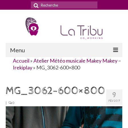
Rechercher
:
Menu
Accueil
»
Atelier Météo musicale Makey Makey –
Accueil
Irekiplay
»
MG_3062-600×800
La Tribu
MG_3062-600×800
Le concept
9
Nos services
FÉV 2017
|
0
Nos tarifs
La domiciliation commerciale