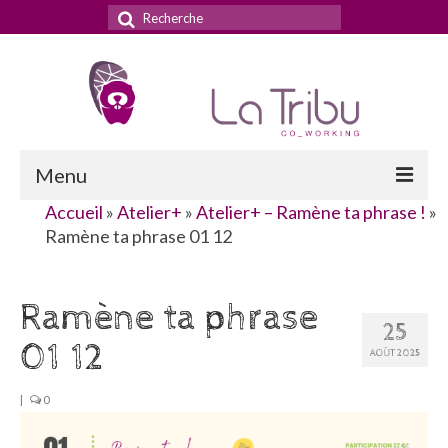
Rechercher
:
Menu
Accueil
»
Atelier+
»
Atelier+ – Ramène ta phrase !
»
Accueil
Ramène ta phrase 01 12
La Tribu
Ramène ta phrase
Le concept
25
01 12
Nos services
AOÛT 2025
Nos tarifs
|
0
La domiciliation commerciale