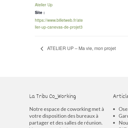
Atelier Up
Site :
https://www.billetweb.fr/ate
lier-up-canevas-de-projet3
ATELIER UP – Ma vie, mon projet
La Tribu Co_Working
Articl
Notre espace de coworking met à
Osez
votre disposition des bureaux à
Gard
partager et des salles de réunion.
Nouv