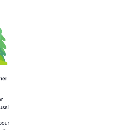
ner
er
ussi
 pour