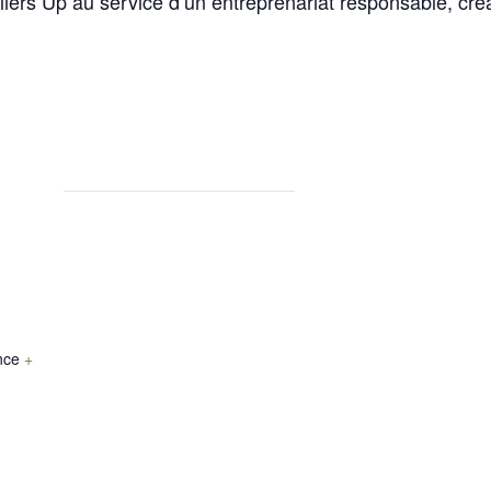
Ateliers Up au service d’un entreprenariat responsable, créa
nce
+