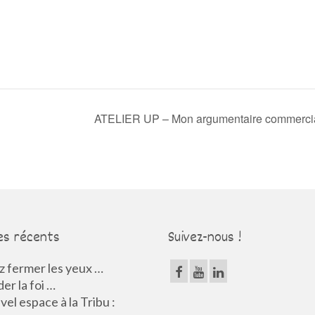
ATELIER UP – Mon argumentaire commerci
es récents
Suivez-nous !
 fermer les yeux …
er la foi …
el espace à la Tribu :