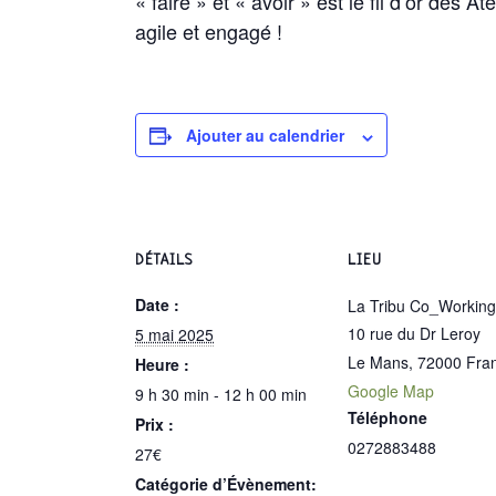
« faire » et « avoir » est le fil d’or des 
agile et engagé !
Ajouter au calendrier
DÉTAILS
LIEU
Date :
La Tribu Co_Working
10 rue du Dr Leroy
5 mai 2025
Le Mans
,
72000
Fra
Heure :
Google Map
9 h 30 min - 12 h 00 min
Téléphone
Prix :
0272883488
27€
Catégorie d’Évènement: