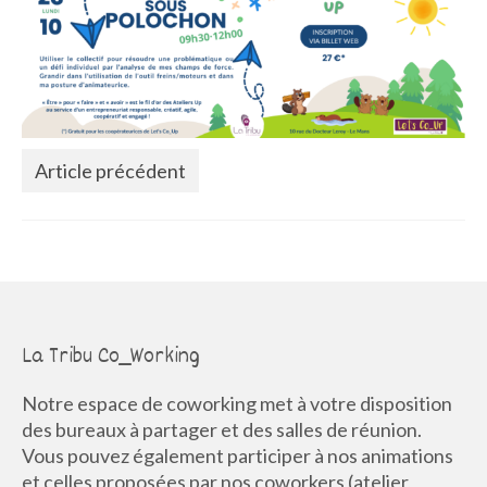
La Communauté
Annuaire des Co_Workers
Les Événements
Le Blog
Article précédent
Rejoignez-nous !
La Tribu Co_Working
Notre espace de coworking met à votre disposition
des bureaux à partager et des salles de réunion.
Vous pouvez également participer à nos animations
et celles proposées par nos coworkers (atelier,