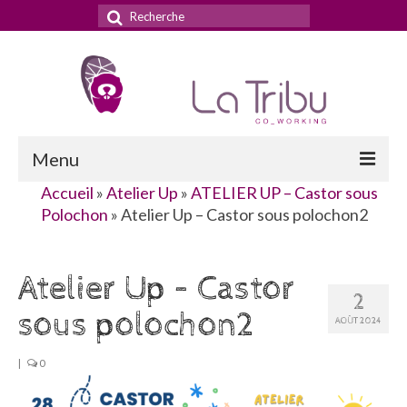
Rechercher
:
Menu
Accueil
»
Atelier Up
»
ATELIER UP – Castor sous
Accueil
Polochon
»
Atelier Up – Castor sous polochon2
La Tribu
Atelier Up – Castor
Le concept
2
sous polochon2
Nos services
AOÛT 2024
Nos tarifs
|
0
La domiciliation commerciale