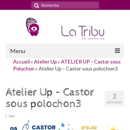
Rechercher
:
Menu
Accueil
»
Atelier Up
»
ATELIER UP – Castor sous
Accueil
Polochon
»
Atelier Up – Castor sous polochon3
La Tribu
Atelier Up – Castor
Le concept
2
sous polochon3
Nos services
AOÛT 2024
Nos tarifs
|
0
La domiciliation commerciale