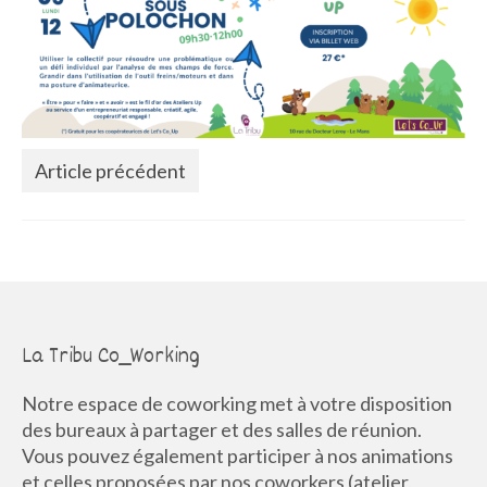
La Communauté
Annuaire des Co_Workers
Les Événements
Le Blog
Article précédent
Rejoignez-nous !
La Tribu Co_Working
Notre espace de coworking met à votre disposition
des bureaux à partager et des salles de réunion.
Vous pouvez également participer à nos animations
et celles proposées par nos coworkers (atelier,