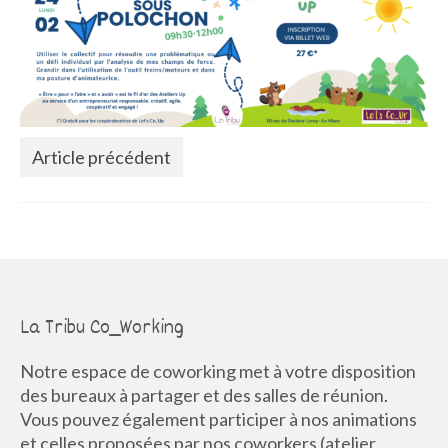
La Communauté
Annuaire des Co_Workers
Les Événements
Le Blog
Article précédent
Rejoignez-nous !
La Tribu Co_Working
Notre espace de coworking met à votre disposition
des bureaux à partager et des salles de réunion.
Vous pouvez également participer à nos animations
et celles proposées par nos coworkers (atelier,