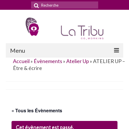
Rechercher
:
Menu
Accueil
»
Évènements
»
Atelier Up
»
ATELIER UP –
Accueil
Être & écrire
La Tribu
Le concept
Nos services
« Tous les Évènements
Nos tarifs
La domiciliation commerciale
Cet évènement est passé.