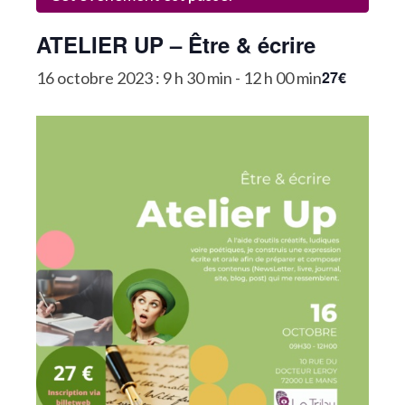
La Communauté
ATELIER UP – Être & écrire
Annuaire des Co_Workers
27€
16 octobre 2023 : 9 h 30 min
-
12 h 00 min
Les Événements
Le Blog
Rejoignez-nous !