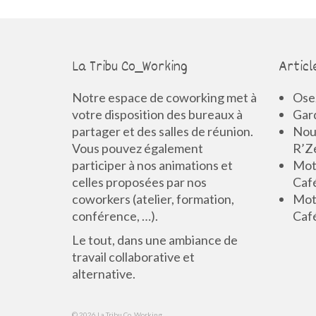
La Tribu Co_Working
Articl
Notre espace de coworking met à
Osez
votre disposition des bureaux à
Gard
partager et des salles de réunion.
Nouv
Vous pouvez également
R’Z
participer à nos animations et
Mot 
celles proposées par nos
Caf
coworkers (atelier, formation,
Mot 
conférence, …).
Caf
Le tout, dans une ambiance de
travail collaborative et
alternative.
© 2026 La Tribu Co_Working