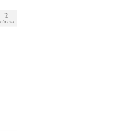
2
AOÛT 2024