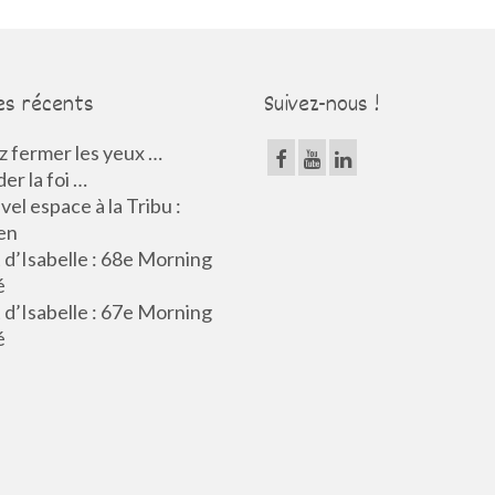
es récents
Suivez-nous !
 fermer les yeux …
er la foi …
el espace à la Tribu :
en
d’Isabelle : 68e Morning
é
d’Isabelle : 67e Morning
é