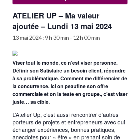
La Communauté
ATELIER UP – Ma valeur
Annuaire des Co_Workers
ajoutée – Lundi 13 mai 2024
Les Événements
13 mai 2024 : 9 h 30 min
-
12 h 00 min
Le Blog
Rejoignez-nous !
Viser tout le monde, ce n’est viser personne.
Définir son Satisfaire un besoin client, répondre
à sa problématique. Comment me différencier de
la concurrence. Ici on peaufine son offre
commerciale et on la teste en groupe., c’est viser
juste… sa cible.
L’Atelier Up, c’est aussi rencontrer d’autres
porteurs de projets et entrepreneurs avec qui
échanger expériences, bonnes pratiques,
anecdotes pour « être » en prenant soin de