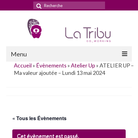
Rechercher
:
Menu
Accueil
»
Évènements
»
Atelier Up
»
ATELIER UP –
Accueil
Ma valeur ajoutée – Lundi 13 mai 2024
La Tribu
Le concept
Nos services
« Tous les Évènements
Nos tarifs
La domiciliation commerciale
Cet évènement est passé.