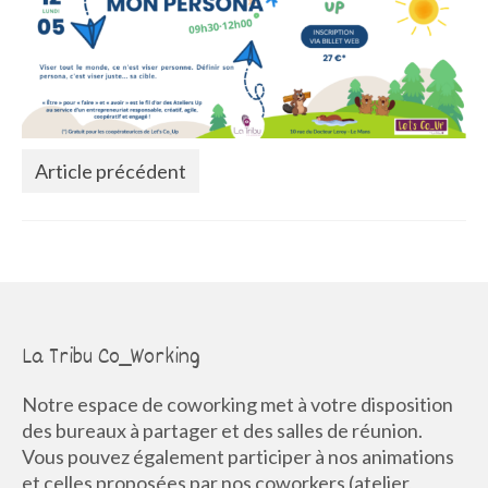
La Communauté
Annuaire des Co_Workers
Les Événements
Le Blog
Article précédent
Rejoignez-nous !
La Tribu Co_Working
Notre espace de coworking met à votre disposition
des bureaux à partager et des salles de réunion.
Vous pouvez également participer à nos animations
et celles proposées par nos coworkers (atelier,