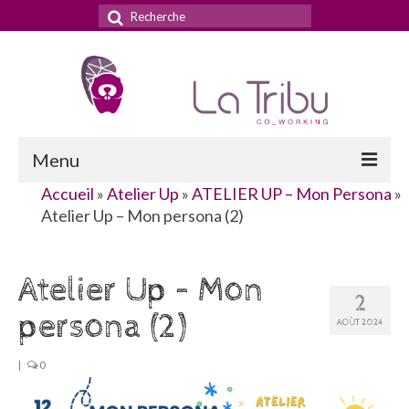
Rechercher
:
Menu
Accueil
»
Atelier Up
»
ATELIER UP – Mon Persona
»
Accueil
Atelier Up – Mon persona (2)
La Tribu
Atelier Up – Mon
Le concept
2
persona (2)
Nos services
AOÛT 2024
Nos tarifs
|
0
La domiciliation commerciale