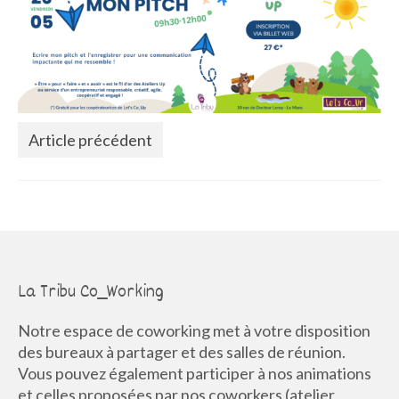
La Communauté
Annuaire des Co_Workers
Les Événements
Le Blog
Article précédent
Rejoignez-nous !
La Tribu Co_Working
Notre espace de coworking met à votre disposition
des bureaux à partager et des salles de réunion.
Vous pouvez également participer à nos animations
et celles proposées par nos coworkers (atelier,