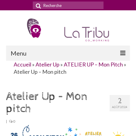
Rechercher
:
Menu
Accueil
»
Atelier Up
»
ATELIER UP – Mon Pitch
»
Accueil
Atelier Up – Mon pitch
La Tribu
Atelier Up – Mon
Le concept
2
pitch
Nos services
AOÛT 2024
Nos tarifs
|
0
La domiciliation commerciale