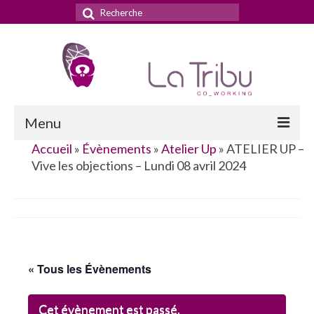
Rechercher
:
Menu
Accueil
»
Évènements
»
Atelier Up
»
ATELIER UP –
Accueil
Vive les objections – Lundi 08 avril 2024
La Tribu
Le concept
Nos services
« Tous les Évènements
Nos tarifs
La domiciliation commerciale
Cet évènement est passé.