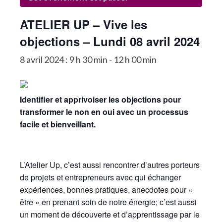
La Communauté
ATELIER UP – Vive les
Annuaire des Co_Workers
objections – Lundi 08 avril 2024
Les Événements
8 avril 2024 : 9 h 30 min
-
12 h 00 min
Le Blog
Rejoignez-nous !
Identifier et apprivoiser les objections pour
transformer le non en oui avec un processus
facile et bienveillant.
L’Atelier Up, c’est aussi rencontrer d’autres porteurs
de projets et entrepreneurs avec qui échanger
expériences, bonnes pratiques, anecdotes pour «
être » en prenant soin de notre énergie; c’est aussi
un moment de découverte et d’apprentissage par le