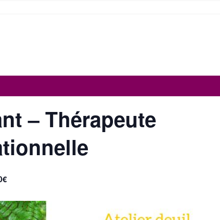
nt – Thérapeute
ationnelle
0€