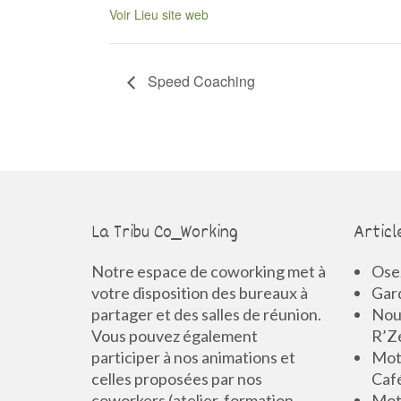
Voir Lieu site web
Speed Coaching
La Tribu Co_Working
Articl
Notre espace de coworking met à
Osez
votre disposition des bureaux à
Gard
partager et des salles de réunion.
Nouv
Vous pouvez également
R’Z
participer à nos animations et
Mot 
celles proposées par nos
Caf
coworkers (atelier, formation,
Mot 