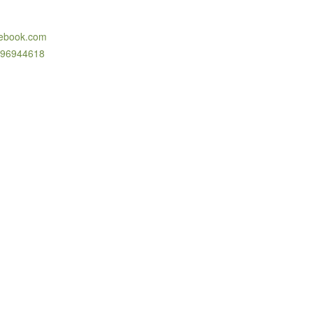
cebook.com
796944618