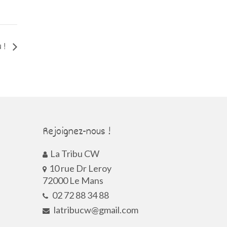
u !
Rejoignez-nous !
La Tribu CW
10 rue Dr Leroy
72000 Le Mans
02 72 88 34 88
latribucw@gmail.com