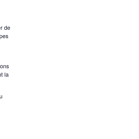
r de
apes
vons
t la
du