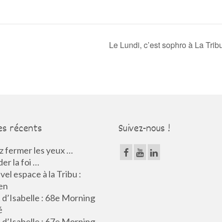
Le Lundi, c’est sophro à La Trib
es récents
Suivez-nous !
 fermer les yeux …
er la foi …
el espace à la Tribu :
en
d’Isabelle : 68e Morning
é
d’Isabelle : 67e Morning