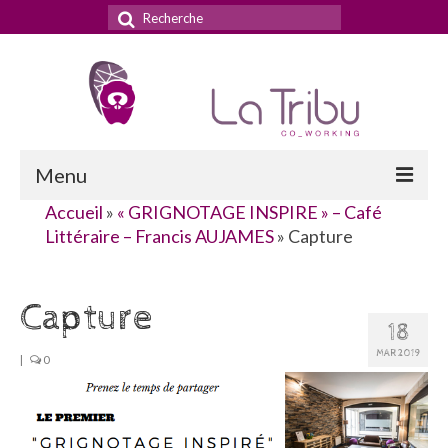
Rechercher
:
Menu
Accueil
»
« GRIGNOTAGE INSPIRE » – Café
Accueil
Littéraire – Francis AUJAMES
»
Capture
La Tribu
Capture
Le concept
18
Nos services
MAR 2019
|
0
Nos tarifs
La domiciliation commerciale