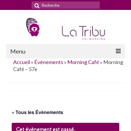
Rechercher
:
Menu
Accueil
»
Évènements
»
Morning Café
»
Morning
Accueil
Café – 57e
La Tribu
Le concept
Nos services
« Tous les Évènements
Nos tarifs
La domiciliation commerciale
Cet évènement est passé.