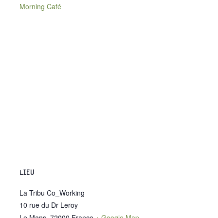
Morning Café
LIEU
La Tribu Co_Working
10 rue du Dr Leroy
Le Mans
,
72000
France
+ Google Map