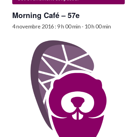
La Communauté
Morning Café – 57e
Annuaire des Co_Workers
4 novembre 2016 : 9 h 00 min
-
10 h 00 min
Les Événements
Le Blog
Rejoignez-nous !