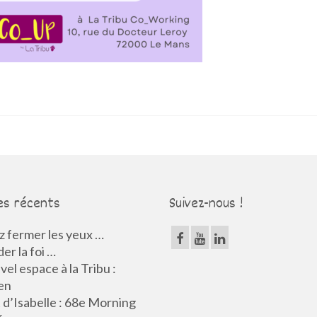
es récents
Suivez-nous !
 fermer les yeux …
er la foi …
el espace à la Tribu :
en
d’Isabelle : 68e Morning