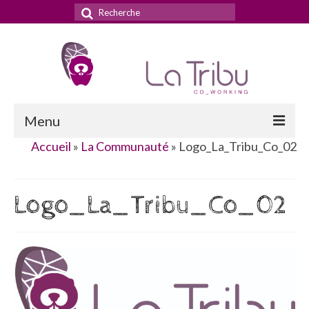
Rechercher
:
Menu
Accueil
»
La Communauté
»
Logo_La_Tribu_Co_02
Accueil
La Tribu
Logo_La_Tribu_Co_02
Le concept
Nos services
Nos tarifs
La domiciliation commerciale