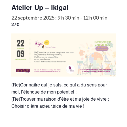
Atelier Up – Ikigai
La Communauté
22 septembre 2025 : 9 h 30 min
-
12 h 00 min
Annuaire des Co_Workers
27€
Les Événements
Le Blog
Rejoignez-nous !
(Re)Connaître qui je suis, ce qui a du sens pour
moi, l’étendue de mon potentiel ;
(Re)Trouver ma raison d’être et ma joie de vivre ;
Choisir d’être acteur.trice de ma vie !