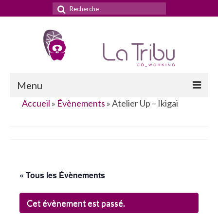
Rechercher
:
Menu
Accueil
»
Évènements
»
Atelier Up – Ikigai
Accueil
La Tribu
Le concept
Nos services
« Tous les Évènements
Nos tarifs
Cet évènement est passé.
La domiciliation commerciale