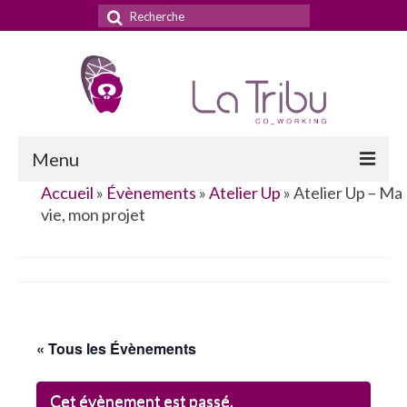
Rechercher
:
Menu
Accueil
»
Évènements
»
Atelier Up
»
Atelier Up – Ma
Accueil
vie, mon projet
La Tribu
Le concept
Nos services
« Tous les Évènements
Nos tarifs
La domiciliation commerciale
Cet évènement est passé.