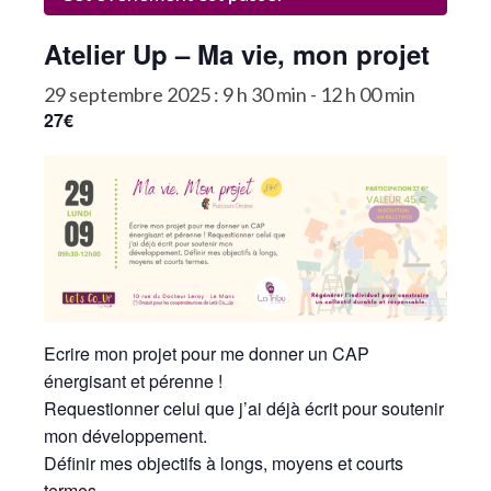
La Communauté
Atelier Up – Ma vie, mon projet
Annuaire des Co_Workers
29 septembre 2025 : 9 h 30 min
-
12 h 00 min
27€
Les Événements
Le Blog
Rejoignez-nous !
Ecrire mon projet pour me donner un CAP
énergisant et pérenne !
Requestionner celui que j’ai déjà écrit pour soutenir
mon développement.
Définir mes objectifs à longs, moyens et courts
termes.