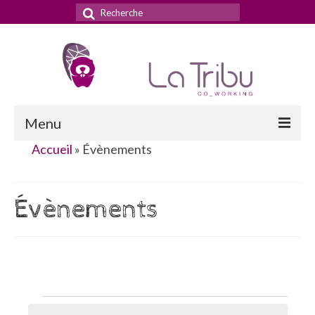
Rechercher
:
Menu
Accueil
»
Évènements
Accueil
La Tribu
Évènements
Le concept
Nos services
Nos tarifs
Évènements
La domiciliation commerciale