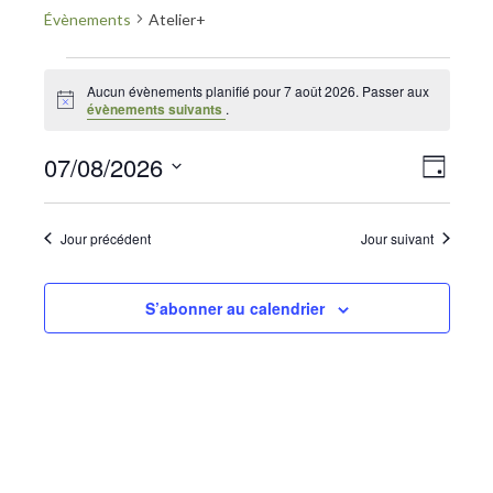
Évènements
Atelier+
La Communauté
Évènements
Annuaire des Co_Workers
Aucun évènements planifié pour 7 août 2026. Passer aux
Notice
évènements suivants
.
for
Les Événements
7
07/08/2026
Navig
Naviga
Le Blog
Jour
Sélectionnez
août
par
de
Rejoignez-nous !
une
Jour précédent
Jour suivant
2026
date.
consu
vues
Évène
S’abonner au calendrier