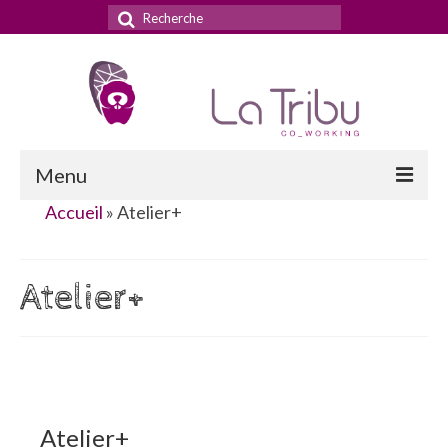
Rechercher
:
Menu
Accueil
»
Atelier+
Accueil
La Tribu
Atelier+
Le concept
Nos services
Nos tarifs
Atelier+
La domiciliation commerciale