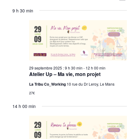
Sélectionnez
for
La Communauté
par
de
9 h 30 min
une
29
date.
consu
Annuaire des Co_Workers
vues
septembre
Évène
Les Événements
2025
Le Blog
Rejoignez-nous !
29 septembre 2025 : 9 h 30 min
-
12 h 00 min
Atelier Up – Ma vie, mon projet
La Tribu Co_Working
10 rue du Dr Leroy, Le Mans
27€
14 h 00 min