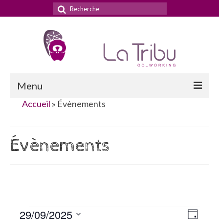
Rechercher
:
Menu
Accueil
»
Évènements
Accueil
La Tribu
Évènements
Le concept
Nos services
Nos tarifs
Évènements
29/09/2025
La domiciliation commerciale
Navig
Naviga
Jour